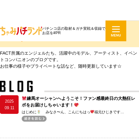
パチンコ店の取材＆ガチ実戦＆収録で
ファクトブログ
お店を#PR
fact blog
FACT所属のエンジェルたち、活躍中のモデル、アーティスト、イベン
トコンパニオンのブログです。
お仕事の様子やプライベートな話など、随時更新しています☆
練馬オーシャンへようこそ！ファン感最終日の大熱狂レ
2025
ポをお届けしちゃいます！
09.11
はじめに
みなさ〜ん、こんにちはっ
福元ひじきです…