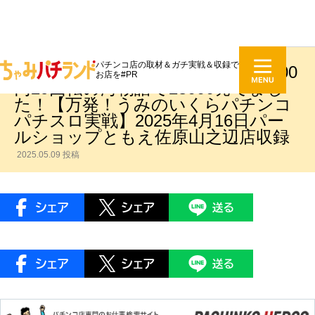
パチンコ店の取材＆ガチ実戦＆収録で
【大海物語5】短時間で爆勝ち！1000
お店を#PR
円29回転の海物語で28000発でまし
た！【万発！うみのいくらパチンコ
パチスロ実戦】2025年4月16日パー
ルショップともえ佐原山之辺店収録
2025.05.09 投稿