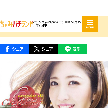
パチンコ店の取材＆ガチ実戦＆収録で
久保まい『angelo di charmy』 #037
お店を#PR
2018.12.09 投稿