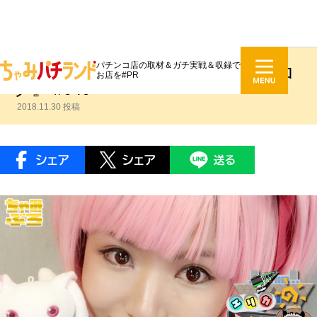
パチンコ店の取材＆ガチ実戦＆収録で
鈴木エリカ『エリカのるんるんブロ
お店を#PR
グ』 #040
2018.11.30 投稿