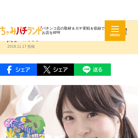
パチンコ店の取材＆ガチ実戦＆収録で
日下部ほたる『ほたるんの光る土曜
お店を#PR
日』 #033
2018.11.17 投稿