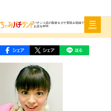
パチンコ店の取材＆ガチ実戦＆収録で
及川愛未 USSツートップ復活w
お店を#PR
2016.03.30 投稿