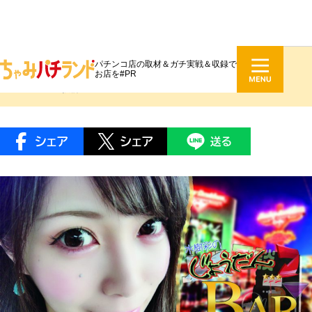
パチンコ店の取材＆ガチ実戦＆収録で
水樹彩『上段≒冗談 BAR』 #011
お店を#PR
2018.09.11 投稿