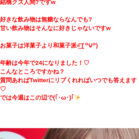
結構クズ人間?ですw
好きな飲み物は無糖ならなんでも?
甘い飲み物はそんなに好きじゃないですw
お菓子は洋菓子より和菓子派=͟͟͞͞ ( ꒪౪꒪)
年齢は今年で24になりました！♡
こんなところですかね？
質問あればTwitterにリプくれればいつでも答えます
♡
では今週はこの辺で(｢･ω･)｢