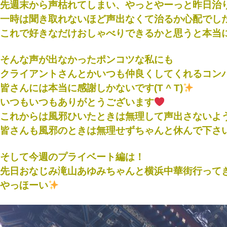
先週末から声枯れてしまい、やっとやーっと昨日治りまし
一時は聞き取れないほど声出なくて治るか心配でし
これで好きなだけおしゃべりできるかと思うと本当にうれ
そんな声が出なかったポンコツな私にも
クライアントさんとかいつも仲良くしてくれるコン
皆さんには本当に感謝しかないです(T ^ T)
いつもいつもありがとうございます
これからは風邪ひいたときは無理して声出さないように
皆さんも風邪のときは無理せずちゃんと休んで下さ
そして今週のプライベート編は！
先日おなじみ滝山あゆみちゃんと横浜中華街行ってきまし
やっほーい