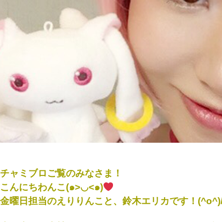
チャミブロご覧のみなさま！
こんにちわんこ(๑>◡<๑)
金曜日担当のえりりんこと、鈴木エリカです！(^o^)