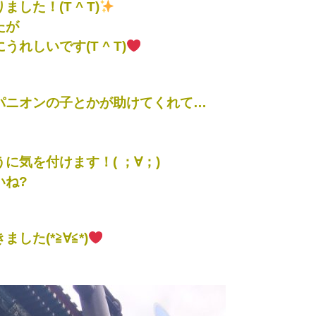
た！(T ^ T)
たが
しいです(T ^ T)
パニオンの子とかが助けてくれて…
気を付けます！( ；∀；)
いね?
た(*≧∀≦*)