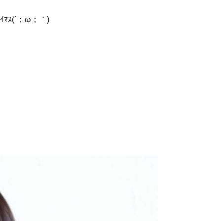
ｽ(´；ω；｀)