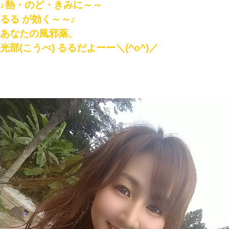
♪熱・のど・きみに～～
るる が効く～～♪
あなたの風邪薬、
光部(こうべ) るるだよーー＼(^o^)／