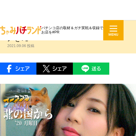
パチンコ店の取材＆ガチ実戦＆収録で
光部るる #180『素敵なバイクライ
お店を#PR
フを♪』
2021.09.06 投稿