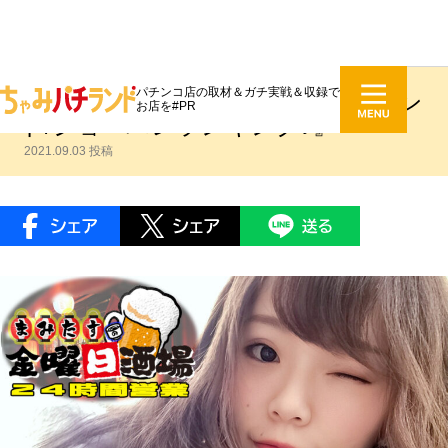
パチンコ店の取材＆ガチ実戦＆収録で
新城まみ #133『東京ディズニーラン
お店を#PR
ド/ショーパレランキング♪』
2021.09.03 投稿