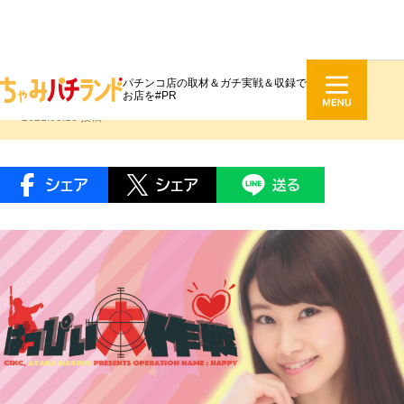
パチンコ店の取材＆ガチ実戦＆収録で
牧野綾花 #063『おうち時間
』
お店を#PR
2021.08.10 投稿