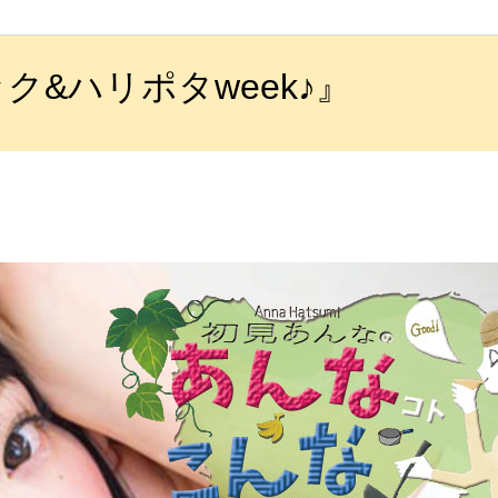
ク&ハリポタweek♪』