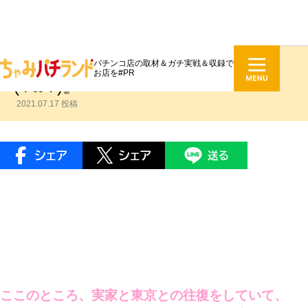
パチンコ店の取材＆ガチ実戦＆収録で
今泉史＃024『ネコちゃんズ
お店を#PR
(ФωФ)』
2021.07.17 投稿
ここのところ、実家と東京との往復をしていて、