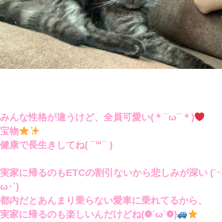
みんな性格が違うけど、全員可愛い(＊¯ω¯＊)
宝物
健康で長生きしてね( ¯꒳¯ )
実家に帰るのもETCの割引ないから悲しみが深い (´･
ω･`)
都内だとあんまり乗らない愛車に乗れてるから、
実家に帰るのも楽しいんだけどね(❁´ω`❁)