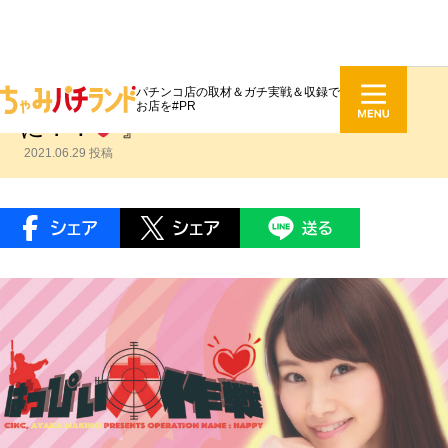
パチンコ店の取材＆ガチ実戦＆収録で
牧野綾花 #057『え？！いつの間
お店を#PR
に？！
』
2021.06.29 投稿