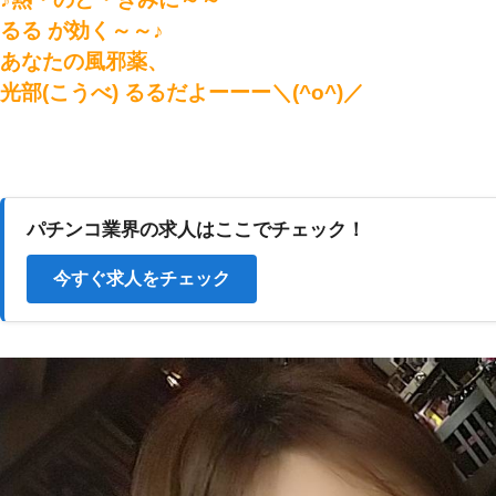
るる が効く～～♪
あなたの風邪薬、
光部(こうべ) るるだよーーー＼(^o^)／
パチンコ業界の求人はここでチェック！
今すぐ求人をチェック