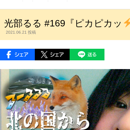
光部るる #169『ピカピカッ
2021.06.21 投稿