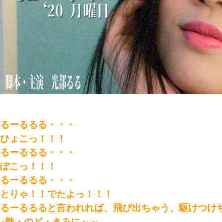
るーるるる・・・
ひょこっ！！！
るーるるる・・・
ぽこっ！！！
るーるるる・・・
とりゃ！！でたよっ！！！
るーるるると言われれば、飛び出ちゃう、駆けつけち
♪熱・のど・きみに～～