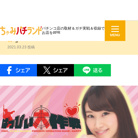
パチンコ店の取材＆ガチ実戦＆収録で
牧野綾花 #043『シブアカフェスタ
お店を#PR
』
2021.03.23 投稿