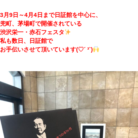
3月9日～4月4日まで日証館を中心に、
兜町、茅場町で開催されている
渋沢栄一・赤石フェスタ
私も数日、
日証館で
お手伝いさせて頂いています(♡´ ³`)