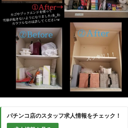
パチンコ店のスタッフ求人情報をチェック！