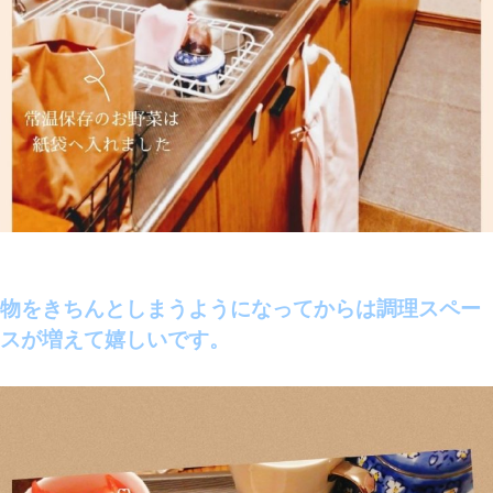
物をきちんとしまうようになってからは調理スペー
スが増えて嬉しいです。