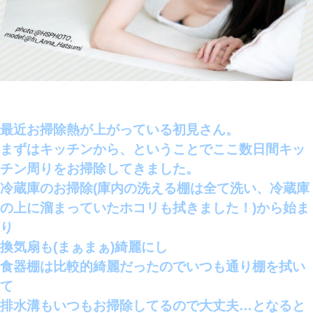
最近お掃除熱が上がっている初見さん。
まずはキッチンから、ということでここ数日間キッ
チン周りをお掃除してきました。
冷蔵庫のお掃除(庫内の洗える棚は全て洗い、冷蔵庫
の上に溜まっていたホコリも拭きました！)から始ま
り
換気扇も(まぁまぁ)綺麗にし
食器棚は比較的綺麗だったのでいつも通り棚を拭い
て
排水溝もいつもお掃除してるので大丈夫…となると