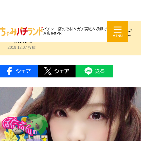
パチンコ店の取材＆ガチ実戦＆収録で
日下部ほたる #088『映画館でムービ
お店を#PR
ー撮影』
2019.12.07 投稿