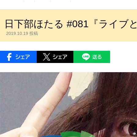
日下部ほたる #081『ライ
2019.10.19 投稿