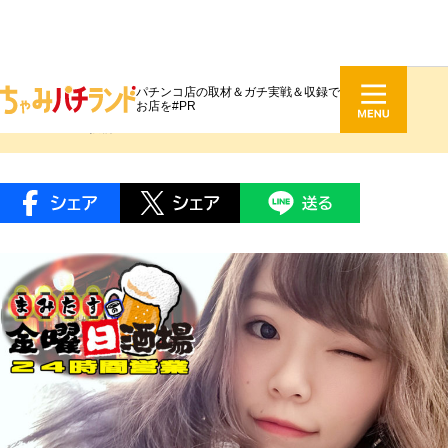
パチンコ店の取材＆ガチ実戦＆収録で
新城まみ #041『練習！練習！』
お店を#PR
2019.10.11 投稿