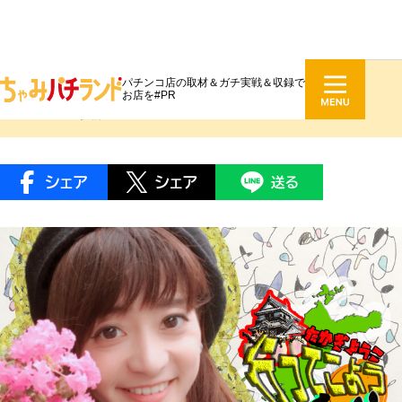
パチンコ店の取材＆ガチ実戦＆収録で
高木揺子 #121 『出店が決定！』
お店を#PR
2019.06.27 投稿