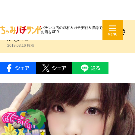
パチンコ店の取材＆ガチ実戦＆収録で
日下部ほたる #050『茨城に行ってき
お店を#PR
たよ♪』
2019.03.16 投稿