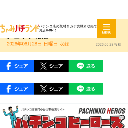
パチンコ店の取材＆ガチ実戦＆収録で
うみのいくらNEKOMIMI.TV収録：
お店を#PR
ジュラク柏店
2026年06月28日 日曜日
収録
2026.05.28 投稿