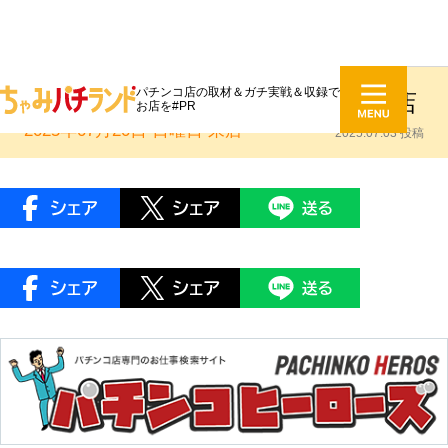
パチンコ店の取材＆ガチ実戦＆収録で
ちゃみレポ：センター北サンコー店
お店を#PR
2025年07月20日 日曜日
来店
2025.07.03 投稿