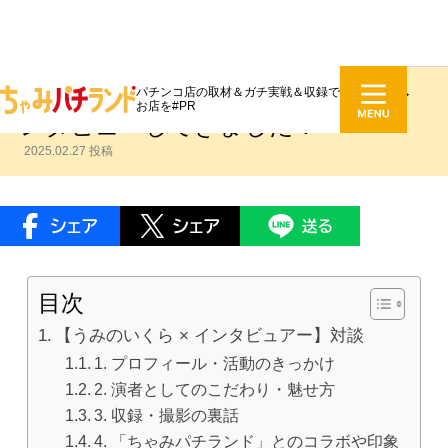
パチンコ店の取材＆ガチ実戦＆収録で
【誕生秘話】うみのいくらさんにイ
お店を#PR
ンタビューしてきました！
2025.02.27 投稿
目次
【うみのいくら × インタビュアー】対談
1. プロフィール・活動のきっかけ
2. 演者としてのこだわり・魅せ方
3. 収録・撮影の裏話
4. 「ちゃみパチランド」とのコラボや印象